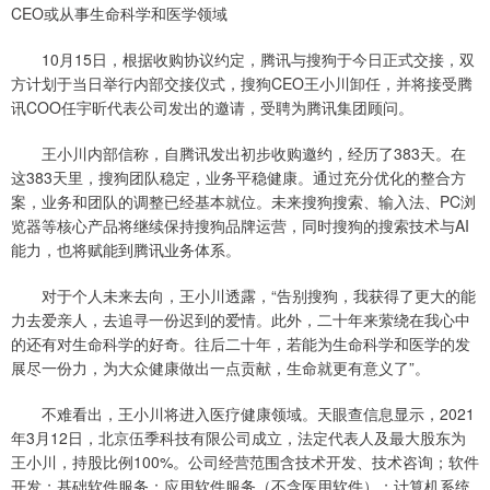
CEO或从事生命科学和医学领域
10月15日，根据收购协议约定，腾讯与搜狗于今日正式交接，双
方计划于当日举行内部交接仪式，搜狗CEO王小川卸任，并将接受腾
讯COO任宇昕代表公司发出的邀请，受聘为腾讯集团顾问。
王小川内部信称，自腾讯发出初步收购邀约，经历了383天。在
这383天里，搜狗团队稳定，业务平稳健康。通过充分优化的整合方
案，业务和团队的调整已经基本就位。未来搜狗搜索、输入法、PC浏
览器等核心产品将继续保持搜狗品牌运营，同时搜狗的搜索技术与AI
能力，也将赋能到腾讯业务体系。
对于个人未来去向，王小川透露，“告别搜狗，我获得了更大的能
力去爱亲人，去追寻一份迟到的爱情。此外，二十年来萦绕在我心中
的还有对生命科学的好奇。往后二十年，若能为生命科学和医学的发
展尽一份力，为大众健康做出一点贡献，生命就更有意义了”。
不难看出，王小川将进入医疗健康领域。天眼查信息显示，2021
年3月12日，北京伍季科技有限公司成立，法定代表人及最大股东为
王小川，持股比例100%。公司经营范围含技术开发、技术咨询；软件
开发；基础软件服务；应用软件服务（不含医用软件）；计算机系统