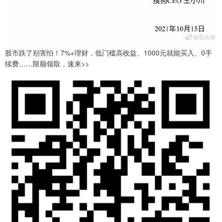
股市跌了别害怕！7%+理财，低门槛高收益、1000元就能买入、0手
续费……限额领取，速来>>