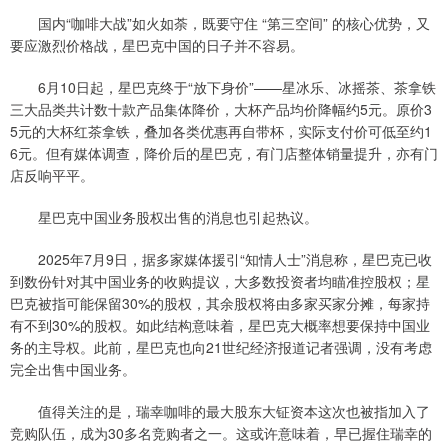
国内“咖啡大战”如火如荼，既要守住 “第三空间” 的核心优势，又
要应激烈价格战，星巴克中国的日子并不容易。
6月10日起，星巴克终于“放下身价”——星冰乐、冰摇茶、茶拿铁
三大品类共计数十款产品集体降价，大杯产品均价降幅约5元。原价3
5元的大杯红茶拿铁，叠加各类优惠再自带杯，实际支付价可低至约1
6元。但有媒体调查，降价后的星巴克，有门店整体销量提升，亦有门
店反响平平。
星巴克中国业务股权出售的消息也引起热议。
2025年7月9日，据多家媒体援引“知情人士”消息称，星巴克已收
到数份针对其中国业务的收购提议，大多数投资者均瞄准控股权；星
巴克被指可能保留30%的股权，其余股权将由多家买家分摊，每家持
有不到30%的股权。如此结构意味着，星巴克大概率想要保持中国业
务的主导权。此前，星巴克也向21世纪经济报道记者强调，没有考虑
完全出售中国业务。
值得关注的是，瑞幸咖啡的最大股东大钲资本这次也被指加入了
竞购队伍，成为30多名竞购者之一。这或许意味着，早已握住瑞幸的