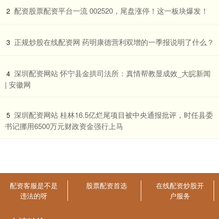
​配资股票配资平台一流 002520，尾盘涨停！这一板块爆发！
2
​正规炒股在线配资网 药明康德营利双增的一季报说明了什么？
3
​深圳配资网站 怀宁县金拱司法所：真情帮教显成效_大皖新闻
4
| 安徽网
​深圳配资网站 桂林16.5亿烂尾项目被中央通报批评，时任县委
5
书记挪用6500万元财政资金强行上马
配资客服是不是
股票配资首选
在线配资炒股开
违法的呀
户服务