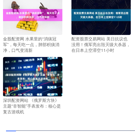
金股配资网 水果里的“消痰冠
配资股票交易网站 美日抗议也
军”，每天吃一点，肺部积痰消
没用！俄军亮出毁灭级大杀器，
净，口气变清新
在日本上空滞空11小时
深圳配资网站 《俄罗斯方块》
主题“非智能”手表发布：核心是
复古游戏机