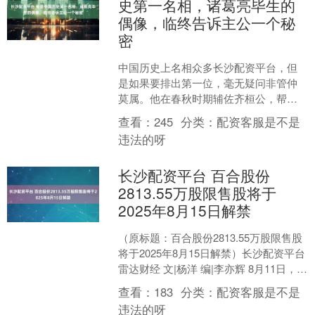
史第一名相，诸葛亮毕生的
偶像，临终告诉主公一个秘
密
中国历史上名相众多长沙配资平台，但
是如果要排出第一位，毫无疑问非管仲
莫属。他在春秋时期辅佐齐桓公，帮助
齐国成为春秋五霸之首，政治智慧和治
查看：
245
分类：
配资客服是不是
国方略被后人奉为典范。连....
违法的呀
长沙配资平台 百合股份
2813.55万股限售股将于
2025年8月15日解禁
（原标题：百合股份2813.55万股限售股
将于2025年8月15日解禁）长沙配资平台
雷达财经 文|杨洋 编|李亦辉 8月11日，威
海百合生物技术股份有限公司（....
查看：
183
分类：
配资客服是不是
违法的呀