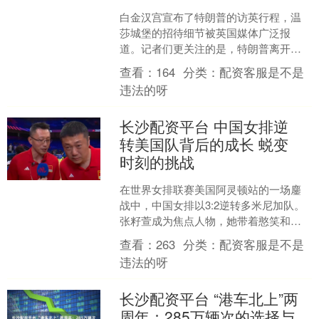
白金汉宫宣布了特朗普的访英行程，温
莎城堡的招待细节被英国媒体广泛报
道。记者们更关注的是，特朗普离开英
国后是否会直飞中国。这种猜测并非没
查看：
164
分类：
配资客服是不是
有根据。不久前长沙配资平台....
违法的呀
长沙配资平台 中国女排逆
转美国队背后的成长 蜕变
时刻的挑战
在世界女排联赛美国阿灵顿站的一场鏖
战中，中国女排以3:2逆转多米尼加队。
张籽萱成为焦点人物，她带着憨笑和质
朴的话语长沙配资平台，表达了对领导
查看：
263
分类：
配资客服是不是
和教练的感谢以及与队....
违法的呀
长沙配资平台 “港车北上”两
周年：285万辆次的选择与