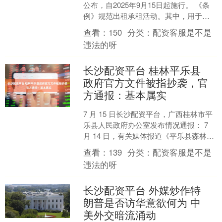
公布，自2025年9月15日起施行。 《条
例》规范出租承租活动。其中，用于出
租的住房应当符合这些规定：用于出租
查看：
150
分类：
配资客服是不是
的住房应当符合建....
违法的呀
长沙配资平台 桂林平乐县
政府官方文件被指抄袭，官
方通报：基本属实
7 月 15 日长沙配资平台，广西桂林市平
乐县人民政府办公室发布情况通报： 7
月 14 日，有关媒体报道《平乐县森林防
火规划（2023-2030 年）》文本存....
查看：
139
分类：
配资客服是不是
违法的呀
长沙配资平台 外媒炒作特
朗普是否访华意欲何为 中
美外交暗流涌动