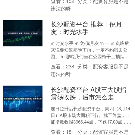
查看：
152
分类：
配资客服是不是
度管理方法”的专利，....
违法的呀
长沙配资平台 推荐丨倪月
友：时光水手
\n 时光水手 \n 文/倪月友 \n 一 \n 岚峰后
来说要知道那晚下雨，一定不约我去公
园。 \n 那晚我们坐在公园椅子上抽烟，
连抽了四支都没说话，像两个高手....
查看：
238
分类：
配资客服是不是
违法的呀
长沙配资平台 A股三大股指
震荡收跌，后市怎么走
连日拉升后长沙配资平台，周四（8月14
日）A股市场大面积下行。截至终盘，上
证指数收报3666.44点，下跌17.03点，跌
幅0.46%；深证成指收报11451.....
查看：
181
分类：
配资客服是不是