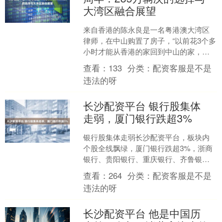
大湾区融合展望
来自香港的陈永良是一名粤港澳大湾区
律师，在中山购置了房子，“以前花3个多
小时才能从香港的家回到中山的家，自
从‘港车北上’政策实施后，两个小时内就
查看：
133
分类：
配资客服是不是
到了。” 7月1....
违法的呀
长沙配资平台 银行股集体
走弱，厦门银行跌超3%
银行股集体走弱长沙配资平台，板块内
个股全线飘绿，厦门银行跌超3%，浙商
银行、贵阳银行、重庆银行、齐鲁银行
跟跌。 海量资讯、精准解读，尽在新浪
查看：
264
分类：
配资客服是不是
财经APP....
违法的呀
长沙配资平台 他是中国历