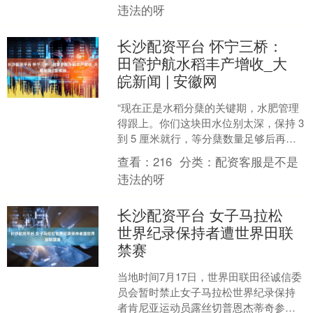
违法的呀
长沙配资平台 怀宁三桥：
田管护航水稻丰产增收_大
皖新闻 | 安徽网
“现在正是水稻分蘖的关键期，水肥管理
得跟上。你们这块田水位别太深，保持 3
到 5 厘米就行，等分蘖数量足够后再晒
田，这样能促进根系发育。” 近日，在怀
查看：
216
分类：
配资客服是不是
宁县三桥....
违法的呀
长沙配资平台 女子马拉松
世界纪录保持者遭世界田联
禁赛
当地时间7月17日，世界田联田径诚信委
员会暂时禁止女子马拉松世界纪录保持
者肯尼亚运动员露丝切普恩杰蒂奇参加